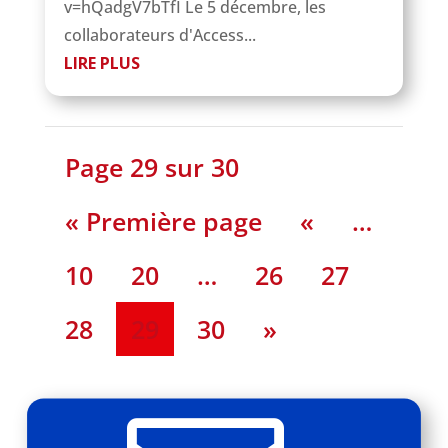
v=hQadgV7bTfI Le 5 décembre, les
collaborateurs d'Access...
LIRE PLUS
Page 29 sur 30
« Première page
«
…
10
20
…
26
27
28
29
30
»