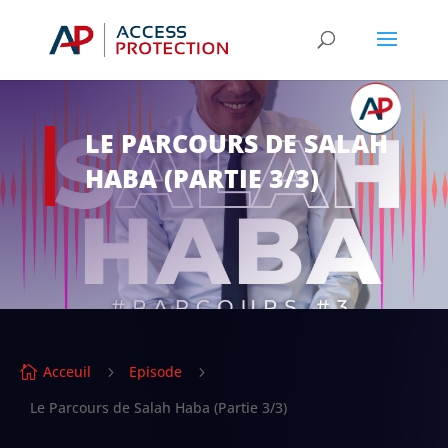
LE PARCOURS DE SALAH
HABA (PARTIE 3/3)
Acceuil
Episode

5
5
Le Parcours de Salah Haba (Partie 3/3)