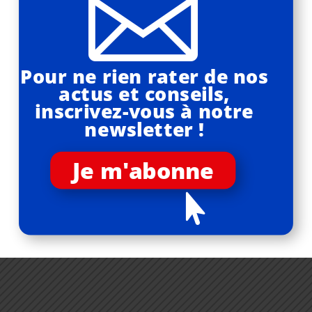

Pour ne rien rater de nos
actus et conseils,
inscrivez-vous à notre
newsletter !
Je m'abonne
