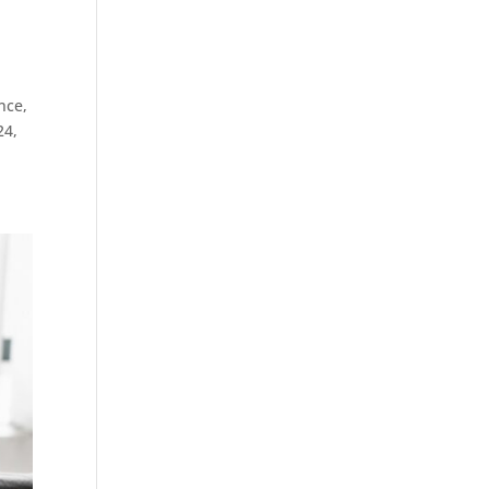
nce,
24,