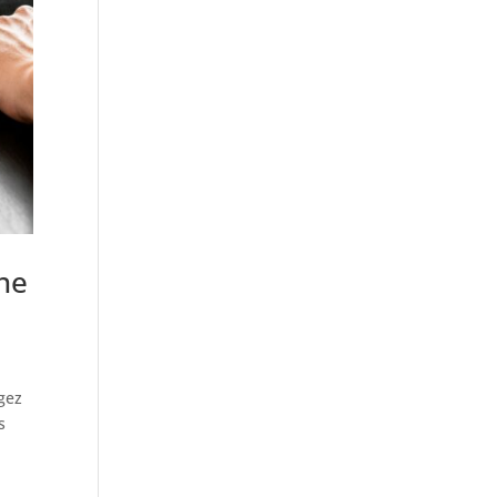
ne
gez
s