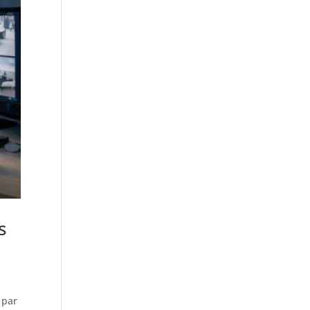
s
 par