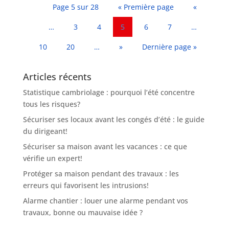
Page 5 sur 28
« Première page
«
…
3
4
5
6
7
…
10
20
…
»
Dernière page »
Articles récents
Statistique cambriolage : pourquoi l’été concentre
tous les risques?
Sécuriser ses locaux avant les congés d’été : le guide
du dirigeant!
Sécuriser sa maison avant les vacances : ce que
vérifie un expert!
Protéger sa maison pendant des travaux : les
erreurs qui favorisent les intrusions!
Alarme chantier : louer une alarme pendant vos
travaux, bonne ou mauvaise idée ?