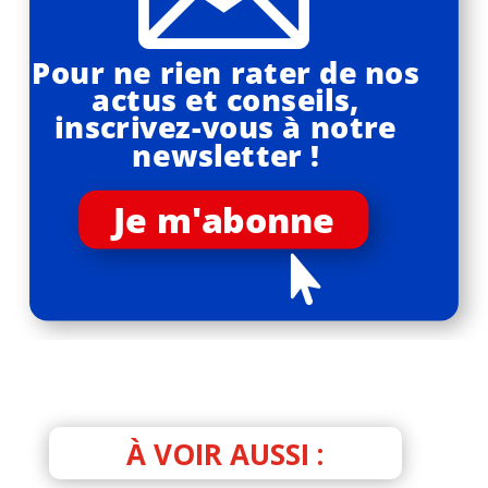
Pour ne rien rater de nos
actus et conseils,
inscrivez-vous à notre
newsletter !
Je m'abonne

À VOIR AUSSI :