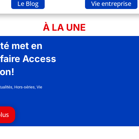
Le Blog
Vie entreprise
À LA UNE
té met en
-faire Access
ion!
tualités
,
Hors-séries
,
Vie
plus