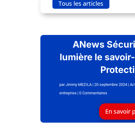
Tous les articles
ANews Sécuri
lumière le savoir
Protect
par
Jimmy MEZILA
|
20 septembre 2024
|
Ac
entreprise
| 0 Commentaires
En savoir 