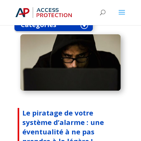
éventualité à ne pas prendre à la légère !
Catégories
Le piratage de votre
système d’alarme : une
éventualité à ne pas