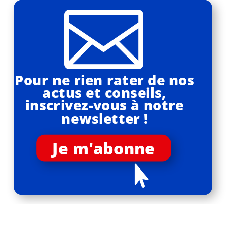

Pour ne rien rater de nos
actus et conseils,
inscrivez-vous à notre
newsletter !
Je m'abonne
