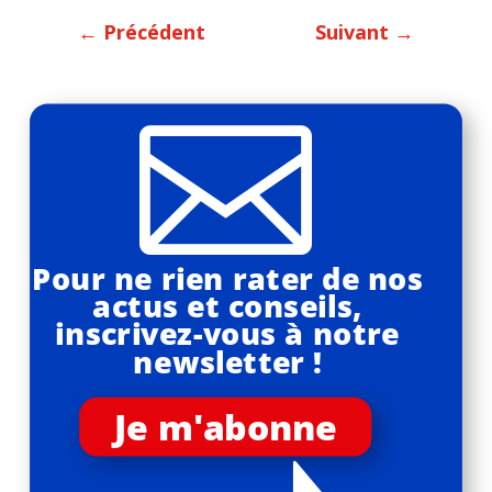
←
Précédent
Suivant
→

Pour ne rien rater de nos
actus et conseils,
inscrivez-vous à notre
newsletter !
Je m'abonne
