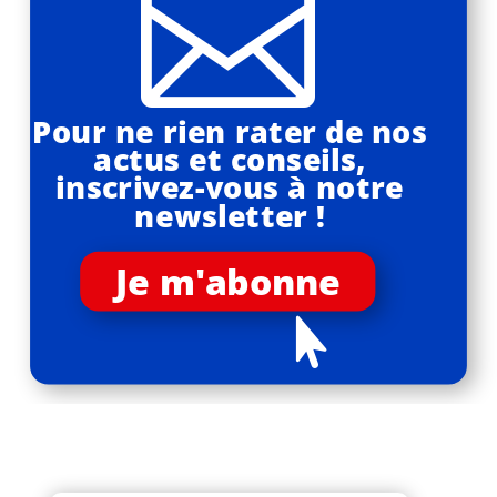

Pour ne rien rater de nos
actus et conseils,
inscrivez-vous à notre
newsletter !
Je m'abonne
