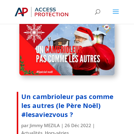
Catégories
Un cambrioleur pas comme
les autres (le Père Noël)
#lesaviezvous ?
par
Jimmy MEZILA
|
26 Déc 2022
|
Actualités
,
Hors-séries