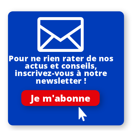

Pour ne rien rater de nos
actus et conseils,
inscrivez-vous à notre
newsletter !
Je m'abonne
