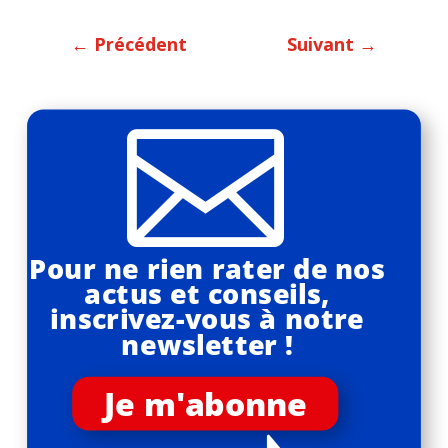
←
Précédent
Suivant
→

Pour ne rien rater de nos
actus et conseils,
inscrivez-vous à notre
newsletter !
Je m'abonne