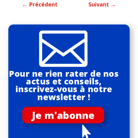
←
Précédent
Suivant
→

Pour ne rien rater de nos
actus et conseils,
inscrivez-vous à notre
newsletter !
Je m'abonne
