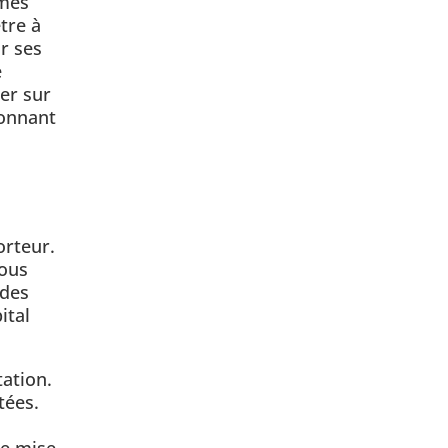
èmes
tre à
ir ses
é
er sur
ionnant
orteur.
Nous
 des
ital
ation.
tées.
ne mise