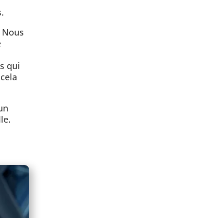
.
. Nous
e
s qui
 cela
un
le.