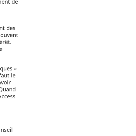
ment de
nt des
souvent
érêt.
e
iques »
faut le
avoir
 Quand
Access
s
nseil