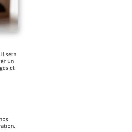
il sera
rer un
ges et
 nos
ration.