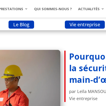
PRESTATIONS
QUI SOMMES-NOUS ?
ACTUALITÉS
Le Blog
Vie entreprise
 secteur de la sécurité manque de main-d’œuvre ?
Pourquoi
la sécur
main-d’
par
Leïla MANSOU
Vie entreprise