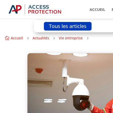
ACCUEIL
Tous les articles
Accueil
Actualités
Vie entreprise
Pourquoi le

5
5
5