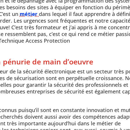
ation et le dépannage avec la programmation des syst
n les besoins des sites à équiper en fonction du périmè
 C’est un
métier
dans lequel il faut apprendre à défin
border. Les urgences sont fréquentes et notre capacit
uve! C’est très formateur et j’ai appris à me concentr
 se ressemblent pas, c’est ce qui rend ce métier pass
 Technique Access Protection
 pénurie de main d’oeuvre
eur de la sécurité électronique est un secteur très p
s de sécurisation sont en perpétuelle croissance. 
lles pour garantir la sécurité des professionnels et
nombreuses entreprises de sécurité est également cap
connus puisqu’il sont en constante innovation et mut
 recherchés doivent aussi avoir des compétences adap
t très importante aujourd’hui dans le métier de
 les techniciens seniors sont, eux aussi, soumis à u