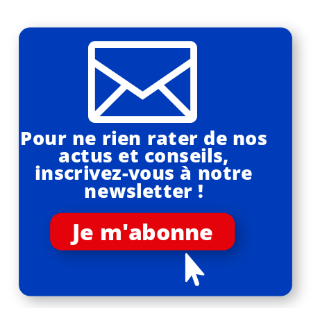

Pour ne rien rater de nos
actus et conseils,
inscrivez-vous à notre
newsletter !
Je m'abonne
