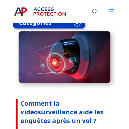
enquêtes après un vol ?
Catégories
Comment la
vidéosurveillance aide les
enquêtes après un vol ?