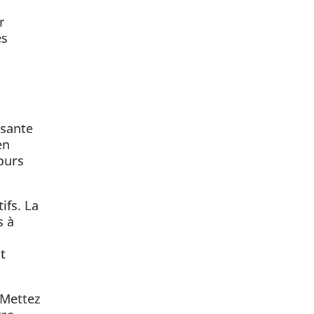
r
es
ssante
en
ours
ifs. La
s à
t
 Mettez