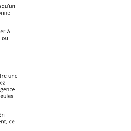
rsqu’un
sonne
er à
e ou
fre une
yez
rgence
seules
En
nt, ce