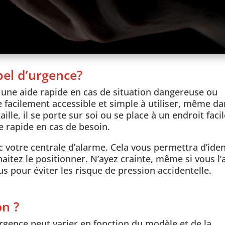
pel d’urgence?
ir une aide rapide en cas de situation dangereuse ou
e facilement accessible et simple à utiliser, même d
aille, il se porte sur soi ou se place à un endroit fac
e rapide en cas de besoin.
ec votre centrale d’alarme. Cela vous permettra d’iden
aitez le positionner. N’ayez crainte, même si vous l’
s pour éviter les risque de pression accidentelle.
on ?
gence peut varier en fonction du modèle et de la