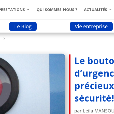
PRESTATIONS
QUI SOMMES-NOUS ?
ACTUALITÉS
Le Blog
Vie entreprise
Le bouton d’appel d’urgence : un allié précieux pour votre sé
5
Le bouto
d’urgence
précieux
sécurité!
par
Leïla MANSOU