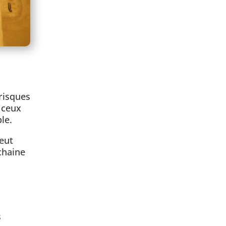
 risques
 ceux
le.
eut
chaine
s