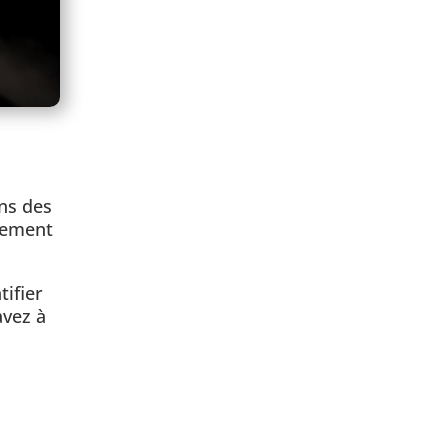
ans des
ilement
tifier
avez à