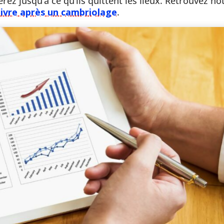
rez jusqu’à ce qu’ils quittent les lieux. Retrouvez no
uivre après un cambriolage
.